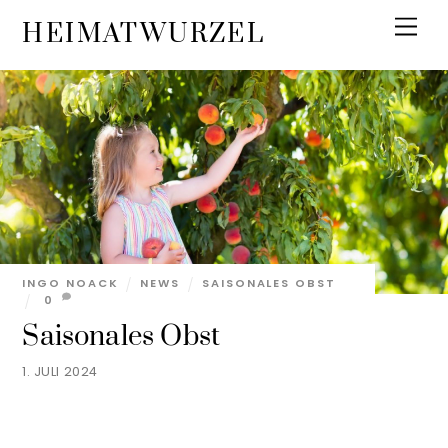
Skip
Men
HEIMATWURZEL
to
content
INGO NOACK
NEWS
SAISONALES OBST
0
Saisonales Obst
1. JULI 2024