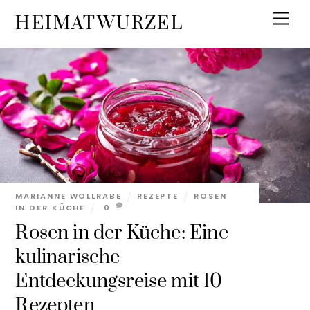
Skip
Men
HEIMATWURZEL
to
content
MARIANNE WOLLRABE
REZEPTE
ROSEN
IN DER KÜCHE
0
Rosen in der Küche: Eine
kulinarische
Entdeckungsreise mit 10
Rezepten