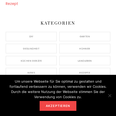
KATEGORIEN
DIY
GARTEN
GESUNDHEIT
HÜHNER
KÜCHEN GERÄTE
LANDLEBEN
NEWS
REZEPTE
Um unsere Webseite für Sie optimal zu gestalten und
WALDARBEIT & BRENNHOLZ
fortlaufend verbessern zu können, verwenden wir Cookies.
Durch die weitere Nutzung der Webseite stimmen Sie der
Verwendung von Cookies zu.
SABRINAS WELT
AKZEPTIEREN