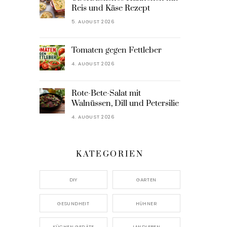
Reis und Käse Rezept
5. AUGUST 2026
Tomaten gegen Fettleber
4. AUGUST 2026
Rote-Bete-Salat mit
Walnüssen, Dill und Petersilie
4. AUGUST 2026
KATEGORIEN
DIY
GARTEN
GESUNDHEIT
HÜHNER
KÜCHEN GERÄTE
LANDLEBEN