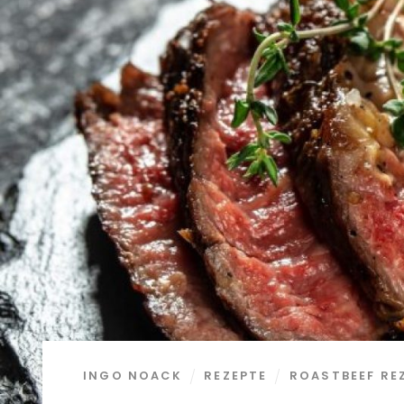
INGO NOACK
REZEPTE
ROASTBEEF RE