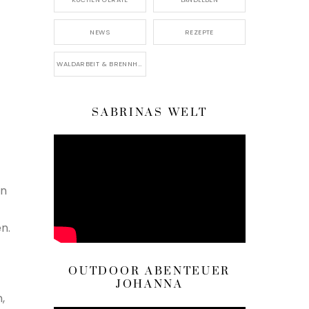
NEWS
REZEPTE
WALDARBEIT & BRENNHOLZ
SABRINAS WELT
in
n.
OUTDOOR ABENTEUER
JOHANNA
,