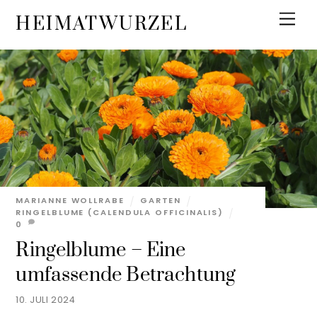
Skip
Men
HEIMATWURZEL
to
content
MARIANNE WOLLRABE
GARTEN
RINGELBLUME (CALENDULA OFFICINALIS)
0
Ringelblume – Eine
umfassende Betrachtung
10. JULI 2024