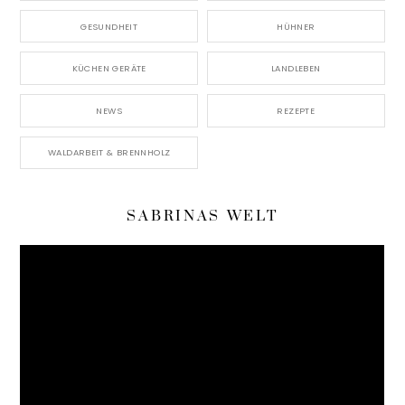
GESUNDHEIT
HÜHNER
KÜCHEN GERÄTE
LANDLEBEN
NEWS
REZEPTE
WALDARBEIT & BRENNHOLZ
SABRINAS WELT