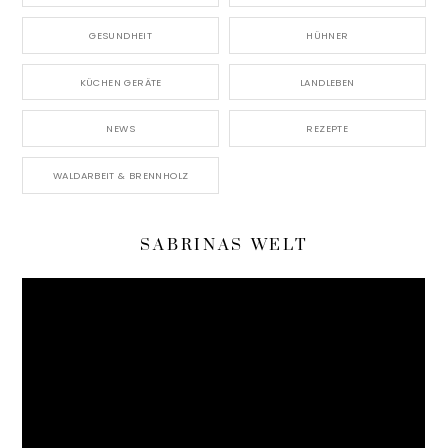
GESUNDHEIT
HÜHNER
KÜCHEN GERÄTE
LANDLEBEN
NEWS
REZEPTE
WALDARBEIT & BRENNHOLZ
SABRINAS WELT