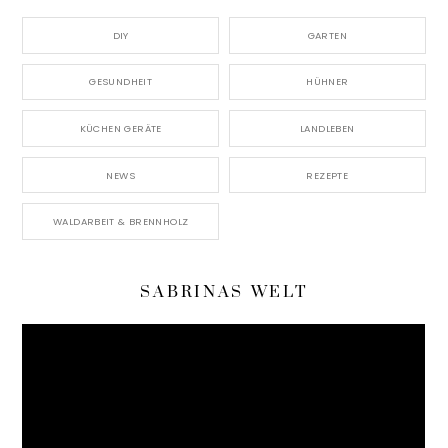
DIY
GARTEN
GESUNDHEIT
HÜHNER
KÜCHEN GERÄTE
LANDLEBEN
NEWS
REZEPTE
WALDARBEIT & BRENNHOLZ
SABRINAS WELT