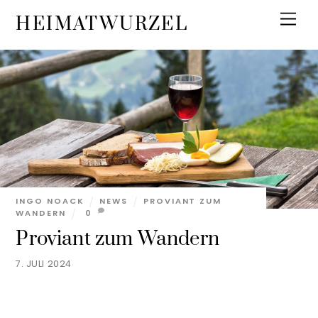
Skip
Men
HEIMATWURZEL
to
content
INGO NOACK
NEWS
PROVIANT ZUM
WANDERN
0
Proviant zum Wandern
7. JULI 2024