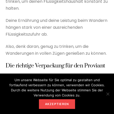
trinken, um deinen Flüssigkeitshaushalt konstant zu
halten.
Deine Ernährung und deine Leistung beim Wandern
hängen stark von einer ausreichenden
Flüssigkeitszufuhr ab.
Also, denk daran, genug zu trinken, um die
Wanderungen in vollen Zügen genießen zu können.
Die richtige Verpackung für den Proviant
Dein Proviant für die Wanderung sollte gut
Um unsere Webseite für Sie optimal zu gestalten und
verpackt sein, um unterwegs frisch und unversehrt
fortlaufend verbessern zu können, verwenden wir Cookies.
zu bleiben. Ein stabiler Rucksack ist hierbei
Durch die weitere Nutzung der Webseite stimmen Sie der
Verwendung von Cookies zu.
unerlässlich, um das Essen sicher zu transportieren.
AKZEPTIEREN
Achte darauf, dass du Lebensmittel wie Brot und