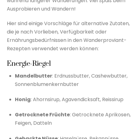
während längerer Wanderungen. Viel Spaß beim
Ausprobieren und Wandern!
Hier sind einige Vorschläge für alternative Zutaten,
die je nach Vorlieben, Verfügbarkeit oder
Ernährungsbedürfnissen in den Wanderproviant-
Rezepten verwendet werden können:
Energie-Riegel
Mandelbutter
: Erdnussbutter, Cashewbutter,
Sonnenblumenkernbutter
Honig
: Ahornsirup, Agavendicksaft, Reissirup
Getrocknete Früchte
: Getrocknete Aprikosen,
Feigen, Datteln
Gehackte Nüsse
: Haselnüsse, Pekannüsse,