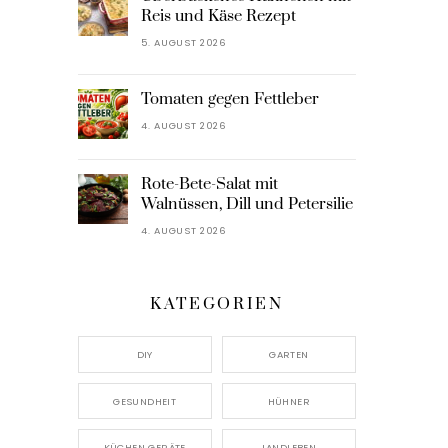
Reis und Käse Rezept
5. AUGUST 2026
Tomaten gegen Fettleber
4. AUGUST 2026
Rote-Bete-Salat mit
Walnüssen, Dill und Petersilie
4. AUGUST 2026
KATEGORIEN
DIY
GARTEN
GESUNDHEIT
HÜHNER
KÜCHEN GERÄTE
LANDLEBEN