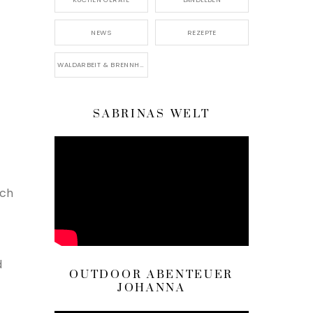
NEWS
REZEPTE
WALDARBEIT & BRENNHOLZ
SABRINAS WELT
ich
d
OUTDOOR ABENTEUER
JOHANNA