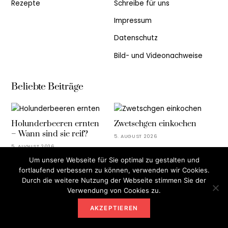
Rezepte
Schreibe für uns
Impressum
Datenschutz
Bild- und Videonachweise
Beliebte Beiträge
Holunderbeeren ernten
Zwetschgen einkochen
– Wann sind sie reif?
5. AUGUST 2026
5. AUGUST 2026
Um unsere Webseite für Sie optimal zu gestalten und
fortlaufend verbessern zu können, verwenden wir Cookies.
Newsletter anmelden
Durch die weitere Nutzung der Webseite stimmen Sie der
Verwendung von Cookies zu.
AKZEPTIEREN