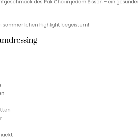
enfgeschmack des Pak Choi in jedem Bissen – ein gesunde
em sommerlichen Highlight begeistern!
samdressing
n
en
itten
r
hackt