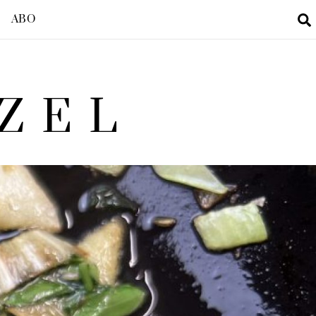
ABO
ZEL