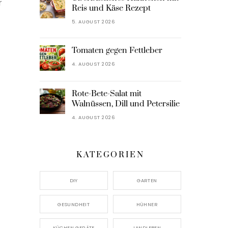
r
Reis und Käse Rezept
5. AUGUST 2026
Tomaten gegen Fettleber
4. AUGUST 2026
Rote-Bete-Salat mit
Walnüssen, Dill und Petersilie
4. AUGUST 2026
KATEGORIEN
DIY
GARTEN
GESUNDHEIT
HÜHNER
KÜCHEN GERÄTE
LANDLEBEN