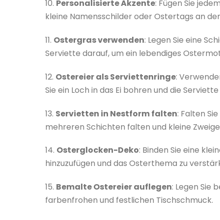
10.
Personalisierte Akzente
: Fügen Sie jede
kleine Namensschilder oder Ostertags an den
11.
Ostergras verwenden
: Legen Sie eine Sch
Serviette darauf, um ein lebendiges Ostermot
12.
Ostereier als Serviettenringe
: Verwenden
Sie ein Loch in das Ei bohren und die Serviett
13.
Servietten in Nestform falten
: Falten Si
mehreren Schichten falten und kleine Zweige
14.
Osterglocken-Deko
: Binden Sie eine kle
hinzuzufügen und das Osterthema zu verstär
15.
Bemalte Ostereier auflegen
: Legen Sie 
farbenfrohen und festlichen Tischschmuck.