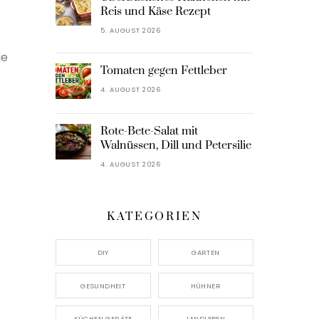
Reis und Käse Rezept
5. AUGUST 2026
ie
Tomaten gegen Fettleber
4. AUGUST 2026
Rote-Bete-Salat mit
Walnüssen, Dill und Petersilie
4. AUGUST 2026
KATEGORIEN
DIY
GARTEN
GESUNDHEIT
HÜHNER
KÜCHEN GERÄTE
LANDLEBEN