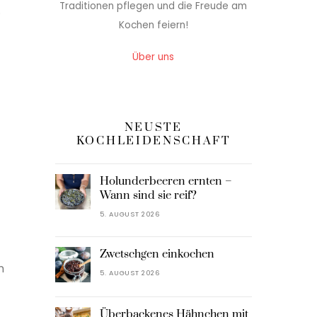
Traditionen pflegen und die Freude am
.
Kochen feiern!
Über uns
NEUSTE
KOCHLEIDENSCHAFT
Holunderbeeren ernten –
Wann sind sie reif?
5. AUGUST 2026
Zwetschgen einkochen
n
5. AUGUST 2026
Überbackenes Hähnchen mit