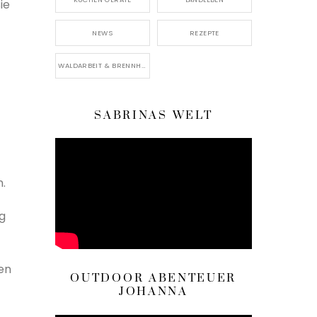
ie
NEWS
REZEPTE
WALDARBEIT & BRENNHOLZ
SABRINAS WELT
.
ng
nen
OUTDOOR ABENTEUER
JOHANNA