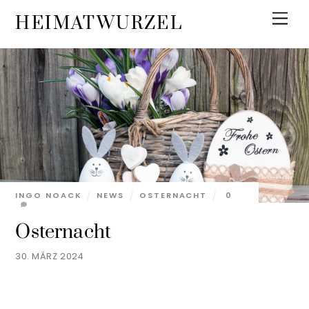
Skip
Men
HEIMATWURZEL
to
content
INGO NOACK
NEWS
OSTERNACHT
0
Osternacht
30. MÄRZ 2024