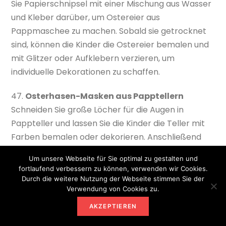
Sie Papierschnipsel mit einer Mischung aus Wasser
und Kleber darüber, um Ostereier aus
Pappmaschee zu machen. Sobald sie getrocknet
sind, können die Kinder die Ostereier bemalen und
mit Glitzer oder Aufklebern verzieren, um
individuelle Dekorationen zu schaffen.
47.
Osterhasen-Masken aus Papptellern
Schneiden Sie große Löcher für die Augen in
Pappteller und lassen Sie die Kinder die Teller mit
Farben bemalen oder dekorieren. Anschließend
können Hasenohren aus Papier angebracht
Um unsere Webseite für Sie optimal zu gestalten und
werden, um niedliche Osterhasenmasken zu
fortlaufend verbessern zu können, verwenden wir Cookies.
gestalten. Diese können dann von den Kindern
Durch die weitere Nutzung der Webseite stimmen Sie der
Verwendung von Cookies zu.
getragen werden, um in die Rolle eines Osterhasen
zu schlüpfen.
AKZEPTIEREN