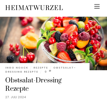
Skip
Men
HEIMATWURZEL
to
content
INGO NOACK
REZEPTE
OBSTSALAT-
DRESSING REZEPTE
0
Obstsalat-Dressing
Rezepte
27. JULI 2024