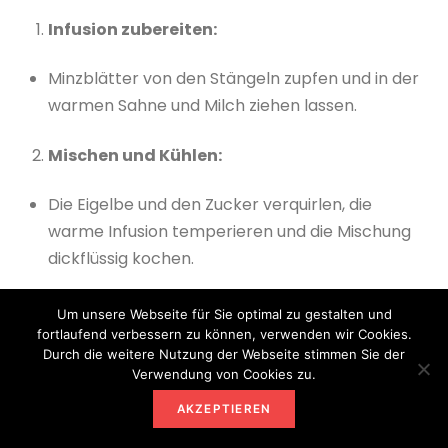
Infusion zubereiten:
Minzblätter von den Stängeln zupfen und in der
warmen Sahne und Milch ziehen lassen.
Mischen und Kühlen:
Die Eigelbe und den Zucker verquirlen, die
warme Infusion temperieren und die Mischung
dickflüssig kochen.
Durch ein Sieb abseihen und die Wasabi-Paste
Um unsere Webseite für Sie optimal zu gestalten und
einrühren, bis sie gut vermischt ist.
fortlaufend verbessern zu können, verwenden wir Cookies.
Durch die weitere Nutzung der Webseite stimmen Sie der
Verwendung von Cookies zu.
Die Mischung gut kühlen.
AKZEPTIEREN
Gefrieren: