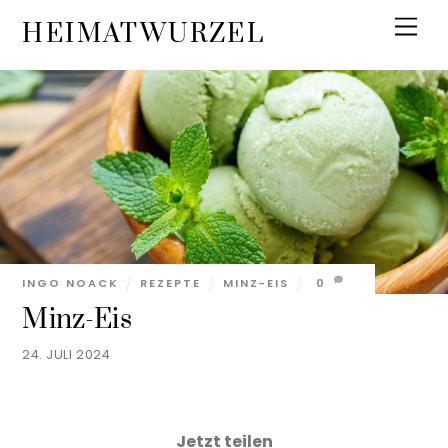
Skip
Men
HEIMATWURZEL
to
content
INGO NOACK
REZEPTE
MINZ-EIS
0
Minz-Eis
24. JULI 2024