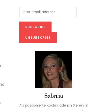
s
en
und
Sabrina
s
Als passionierte Köchin lade ich Sie ein, in