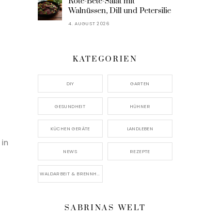
Rote-Bete-Salat mit
Walnüssen, Dill und Petersilie
4. AUGUST 2026
KATEGORIEN
DIY
GARTEN
GESUNDHEIT
HÜHNER
KÜCHEN GERÄTE
LANDLEBEN
 in
NEWS
REZEPTE
WALDARBEIT & BRENNHOLZ
SABRINAS WELT