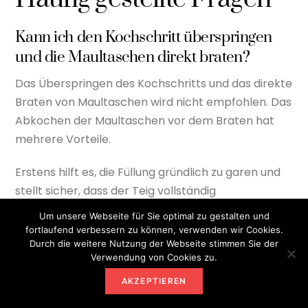
Kann ich den Kochschritt überspringen
und die Maultaschen direkt braten?
Das Überspringen des Kochschritts und das direkte
Braten von Maultaschen wird nicht empfohlen. Das
Abkochen der Maultaschen vor dem Braten hat
mehrere Vorteile.
Erstens hilft es, die Füllung gründlich zu garen und
stellt sicher, dass der Teig vollständig
durchgekocht ist. Darüber hinaus hilft das
Um unsere Webseite für Sie optimal zu gestalten und
Abkochen, den Teig zu erweichen und die Textur
fortlaufend verbessern zu können, verwenden wir Cookies.
Durch die weitere Nutzung der Webseite stimmen Sie der
der Maultaschen zu verbessern.
Verwendung von Cookies zu.
Obwohl alternative Bratmethoden existieren
AKZEPTIEREN
mögen, ist es ratsam, der traditionellen Methode