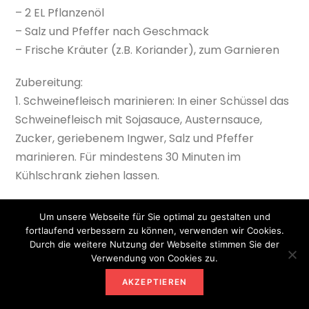
– 2 EL Pflanzenöl
– Salz und Pfeffer nach Geschmack
– Frische Kräuter (z.B. Koriander), zum Garnieren
Zubereitung:
1. Schweinefleisch marinieren: In einer Schüssel das
Schweinefleisch mit Sojasauce, Austernsauce,
Zucker, geriebenem Ingwer, Salz und Pfeffer
marinieren. Für mindestens 30 Minuten im
Kühlschrank ziehen lassen.
2. Mandarinen vorbereiten: Eine Mandarine schälen
Um unsere Webseite für Sie optimal zu gestalten und
und in Segmente teilen. Die anderen zwei
fortlaufend verbessern zu können, verwenden wir Cookies.
Mandarinen auspressen und den Saft beiseite
Durch die weitere Nutzung der Webseite stimmen Sie der
Verwendung von Cookies zu.
stellen.
AKZEPTIEREN
3. Stir-Fry zubereiten: In einem Wok oder einer