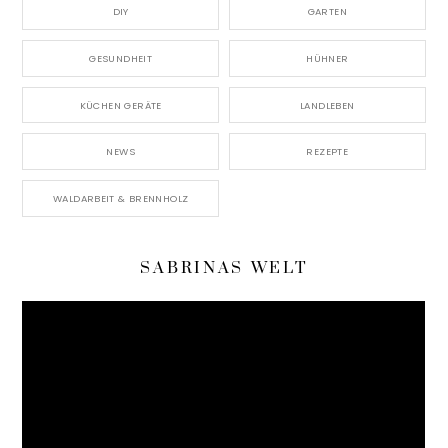
DIY
GARTEN
GESUNDHEIT
HÜHNER
KÜCHEN GERÄTE
LANDLEBEN
NEWS
REZEPTE
WALDARBEIT & BRENNHOLZ
SABRINAS WELT