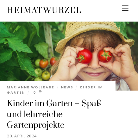
Skip
Men
HEIMATWURZEL
to
content
MARIANNE WOLLRABE
NEWS
KINDER IM
GARTEN
0
Kinder im Garten – Spaß
und lehrreiche
Gartenprojekte
28. APRIL 2024