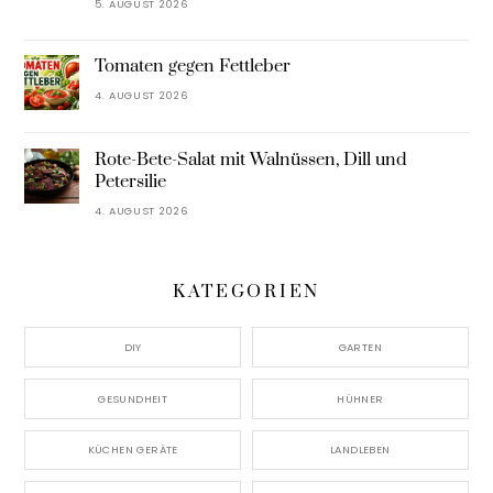
5. AUGUST 2026
Tomaten gegen Fettleber
4. AUGUST 2026
Rote-Bete-Salat mit Walnüssen, Dill und
Petersilie
4. AUGUST 2026
KATEGORIEN
DIY
GARTEN
GESUNDHEIT
HÜHNER
KÜCHEN GERÄTE
LANDLEBEN