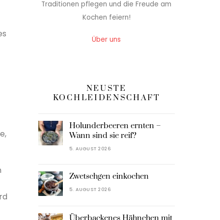
Traditionen pflegen und die Freude am
Kochen feiern!
es
Über uns
NEUSTE
KOCHLEIDENSCHAFT
Holunderbeeren ernten –
e,
Wann sind sie reif?
5. AUGUST 2026
n
Zwetschgen einkochen
5. AUGUST 2026
rd
Überbackenes Hähnchen mit