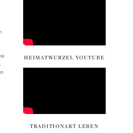
h
he
HEIMATWURZEL YOUTUBE
.
ns
TRADITIONART LEBEN