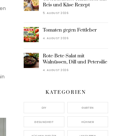
Reis und Käse Rezept
hen
5. AUGUST 2026
Tomaten gegen Fettleber
4. AUGUST 2026
Rote-Bete-Salat mit
Walnüssen, Dill und Petersilie
4. AUGUST 2026
in
KATEGORIEN
DIY
GARTEN
GESUNDHEIT
HÜHNER
KÜCHEN GERÄTE
LANDLEBEN