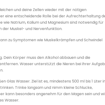
gleichen und deine Zellen wieder mit der nötigen
er eine entscheidende Rolle bei der Aufrechterhaltung d
yte wie Natrium, Kalium und Magnesium sind notwendig für
ch der Muskel- und Nervenfunktion.
d kann zu Symptomen wie Muskelkrämpfen und Schwindel
ung. Dein Körper muss den Alkohol abbauen und die
tfernen. Wasser unterstützt die Nieren bei ihrer Aufgab
n.
Glas Wasser. Ziel ist es, mindestens 500 ml bis 1 Liter i
rinken. Trinke langsam und nimm kleine Schlucke,
ser kann besonders angenehm für den Magen sein und wi
es Wasser.