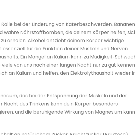
 Rolle bei der Linderung von Katerbeschwerden. Bananen
sind wahre Nährstoffbomben, die deinem Körper helfen, sic
zu erholen. Alkohol entzieht deinem Körper wichtige
st essenziell für die Funktion deiner Muskeln und Nerven
haushalts. Ein Mangel an Kalium kann zu Müdigkeit, Schwäc
iele von uns nach einer langen Nacht nur zu gut kennen
eich an Kalium und helfen, den Elektrolythaushalt wieder i
esium, das bei der Entspannung der Muskeln und der
er Nacht des Trinkens kann dein Körper besonders
agieren, und die beruhigende Wirkung von Magnesium kann
 Gehalt an natürlichem Zucker. Fruchtzucker (Fruktose)