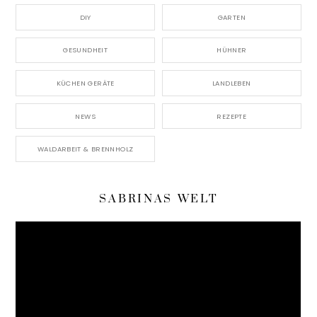
DIY
GARTEN
GESUNDHEIT
HÜHNER
KÜCHEN GERÄTE
LANDLEBEN
NEWS
REZEPTE
WALDARBEIT & BRENNHOLZ
SABRINAS WELT