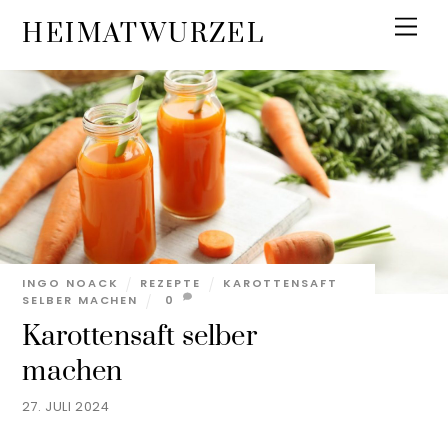
Skip
Men
HEIMATWURZEL
to
content
INGO NOACK
REZEPTE
KAROTTENSAFT
SELBER MACHEN
0
Karottensaft selber
machen
27. JULI 2024