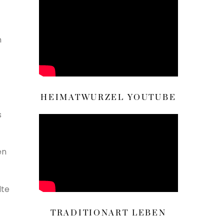
n
HEIMATWURZEL YOUTUBE
s
en
lte
TRADITIONART LEBEN