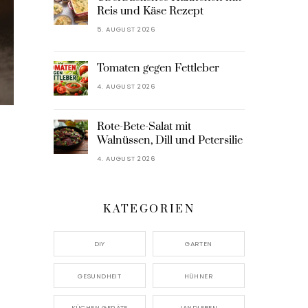
Reis und Käse Rezept
5. AUGUST 2026
Tomaten gegen Fettleber
4. AUGUST 2026
Rote-Bete-Salat mit
Walnüssen, Dill und Petersilie
4. AUGUST 2026
KATEGORIEN
DIY
GARTEN
GESUNDHEIT
HÜHNER
KÜCHEN GERÄTE
LANDLEBEN