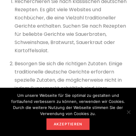
Recherchieren Sie nach klassischen deutschen
Rezepten. Es gibt viele Websites und
Kochbücher, die eine Vielzahl traditioneller
Gerichte enthalten. Suchen Sie nach Rezepten
für beliebte Gerichte wie Sauerbraten,
Schweinshaxe, Bratwurst, Sauerkraut oder
Kartoffelsalat.
Besorgen Sie sich die richtigen Zutaten. Einige
traditionelle deutsche Gerichte erfordern
spezielle Zutaten, die möglicherweise nicht in
jedem Supermarkt erhältlich sind. Vers
Um unsere Webseite für Sie optimal zu gestalten und
fortlaufend verbessern zu können, verwenden wir Cookies.
Um traditionelle deutsche Gerichte zu Hause
Durch die weitere Nutzung der Webseite stimmen Sie der
zuzubereiten, gibt es einige wichtige Überlegungen.
Verwendung von Cookies zu.
AKZEPTIEREN
Erstens, wenn Sie einen veganen Ansatz
bevorzugen, können Sie Fleisch durch pflanzliche