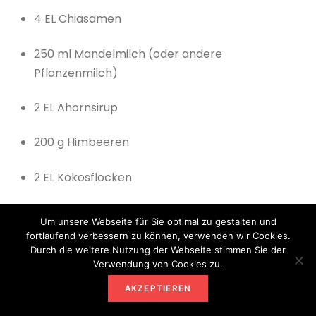
4 EL Chiasamen
250 ml Mandelmilch (oder andere
Pflanzenmilch)
2 EL Ahornsirup
200 g Himbeeren
2 EL Kokosflocken
Zubereitung:
Um unsere Webseite für Sie optimal zu gestalten und
fortlaufend verbessern zu können, verwenden wir Cookies.
Chiasamen mit Mandelmilch und Ahornsirup
Durch die weitere Nutzung der Webseite stimmen Sie der
verrühren und über Nacht im Kühlschrank
Verwendung von Cookies zu.
quellen lassen.
AKZEPTIEREN