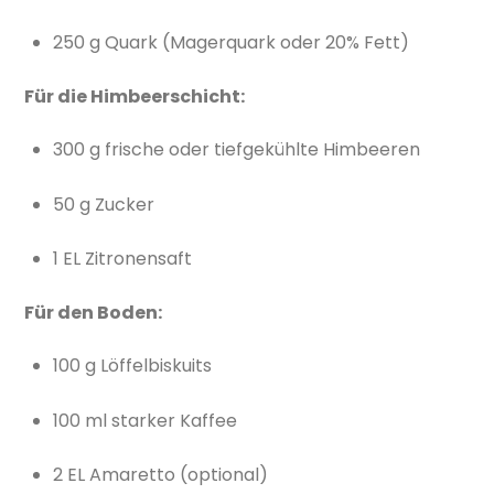
250 g Quark (Magerquark oder 20% Fett)
Für die Himbeerschicht:
300 g frische oder tiefgekühlte Himbeeren
50 g Zucker
1 EL Zitronensaft
Für den Boden:
100 g Löffelbiskuits
100 ml starker Kaffee
2 EL Amaretto (optional)