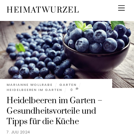
Skip
Men
HEIMATWURZEL
to
content
MARIANNE WOLLRABE
GARTEN
HEIDELBEEREN IM GARTEN
0
Heidelbeeren im Garten –
Gesundheitsvorteile und
Tipps für die Küche
7. JULI 2024