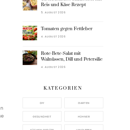
Reis und Käse Rezept
5. AUGUST 2026
Tomaten gegen Fettleber
4. AUGUST 2026
Rote-Bete-Salat mit
Walnüssen, Dill und Petersilie
4. AUGUST 2026
KATEGORIEN
DIY
GARTEN
en
se
GESUNDHEIT
HÜHNER
KÜCHEN GERÄTE
LANDLEBEN