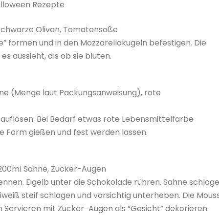
lloween Rezepte
d schwarze Oliven, Tomatensoße
lle” formen und in den Mozzarellakugeln befestigen. Die
 aussieht, als ob sie bluten.
ine (Menge laut Packungsanweisung), rote
 auflösen. Bei Bedarf etwas rote Lebensmittelfarbe
ge Form gießen und fest werden lassen.
, 200ml Sahne, Zucker-Augen
ennen. Eigelb unter die Schokolade rühren. Sahne schlag
weiß steif schlagen und vorsichtig unterheben. Die Mous
dem Servieren mit Zucker-Augen als “Gesicht” dekorieren.