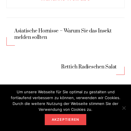
Asiatische Hornisse – Warum Sie das Insekt
melden sollten
Rettich Radieschen Salat
Um unsere Webseite für Sie optimal zu gestalten und
fortlaufend verbessern zu können, verwenden wir Cookies.
RELATED POSTS
Durch die weitere Nutzung der Webseite stimmen Sie der
Verwendung von Cookies zu.
AKZEPTIEREN