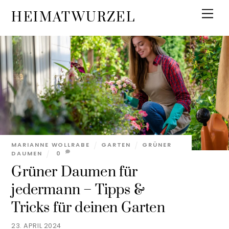
Skip
Men
HEIMATWURZEL
to
content
MARIANNE WOLLRABE
GARTEN
GRÜNER
DAUMEN
0
Grüner Daumen für
jedermann – Tipps &
Tricks für deinen Garten
23. APRIL 2024