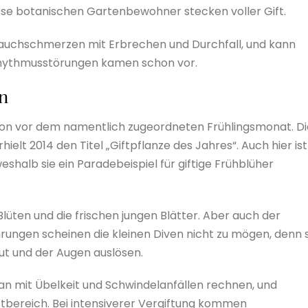
iese botanischen Gartenbewohner stecken voller Gift.
 Bauchschmerzen mit Erbrechen und Durchfall, und kann
rhythmusstörungen kamen schon vor.
n
chon vor dem namentlich zugeordneten Frühlingsmonat. Di
erhielt 2014 den Titel „Giftpflanze des Jahres“. Auch hier ist
eshalb sie ein Paradebeispiel für giftige Frühblüher
lüten und die frischen jungen Blätter. Aber auch der
rungen scheinen die kleinen Diven nicht zu mögen, denn s
ut und der Augen auslösen.
an mit Übelkeit und Schwindelanfällen rechnen, und
bereich. Bei intensiverer Vergiftung kommen