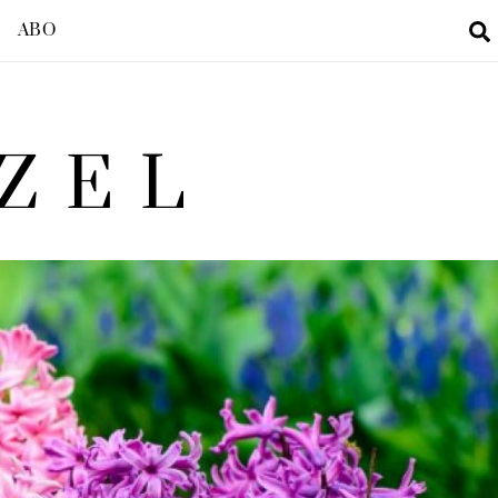
ABO
ZEL