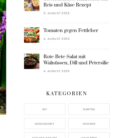
Reis und Käse Rezept
5. AUGUST 2026
Tomaten gegen Fettleber
4. AUGUST 2026
Rote-Bete-Salat mit
Walnüssen, Dill und Petersilie
4. AUGUST 2026
KATEGORIEN
DIY
GARTEN
GESUNDHEIT
HÜHNER
KÜCHEN GERÄTE
LANDLEBEN