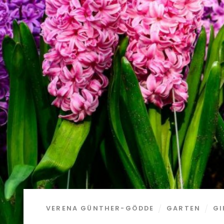
VERENA GÜNTHER-GÖDDE
GARTEN
GI