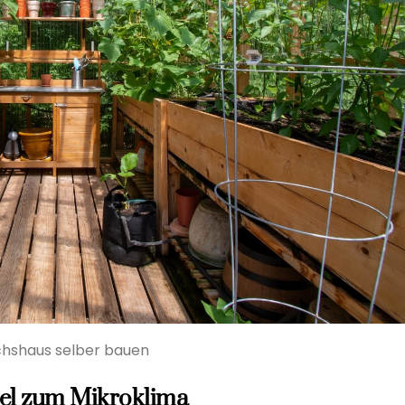
hshaus selber bauen
ssel zum Mikroklima