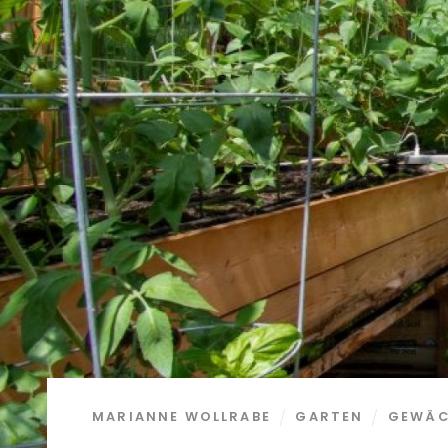
MARIANNE WOLLRABE
GARTEN
GEWÄC