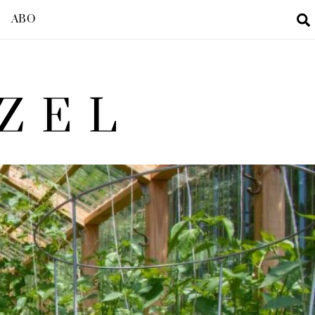
ABO
ZEL