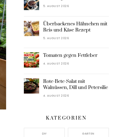
5. AUGUST 2026
Überbackenes Hähnchen mit
Reis und Käse Rezept
5. AUGUST 2026
Tomaten gegen Fettleber
4. AUGUST 2026
Rote-Bete-Salat mit
Walnüssen, Dill und Petersilie
4. AUGUST 2026
KATEGORIEN
DIY
GARTEN