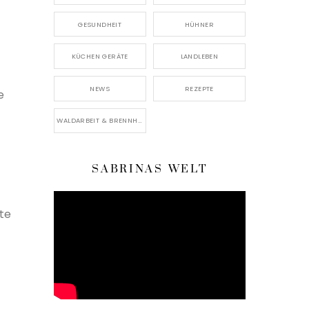
GESUNDHEIT
HÜHNER
KÜCHEN GERÄTE
LANDLEBEN
NEWS
REZEPTE
e
WALDARBEIT & BRENNHOLZ
SABRINAS WELT
te