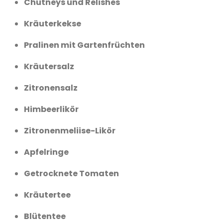
Chutneys und Relishes
Kräuterkekse
Pralinen mit Gartenfrüchten
Kräutersalz
Zitronensalz
Himbeerlikör
Zitronenmeliise-Likör
Apfelringe
Getrocknete Tomaten
Kräutertee
Blütentee