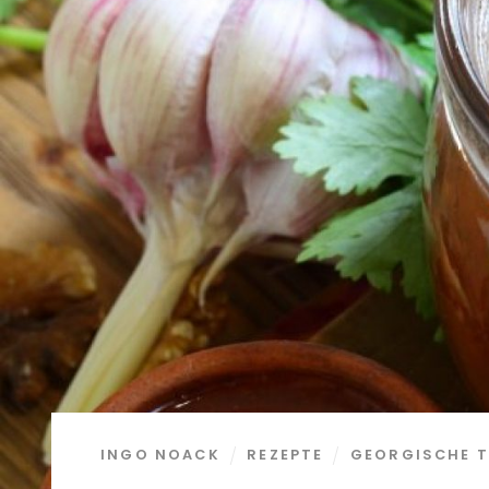
INGO NOACK
REZEPTE
GEORGISCHE T