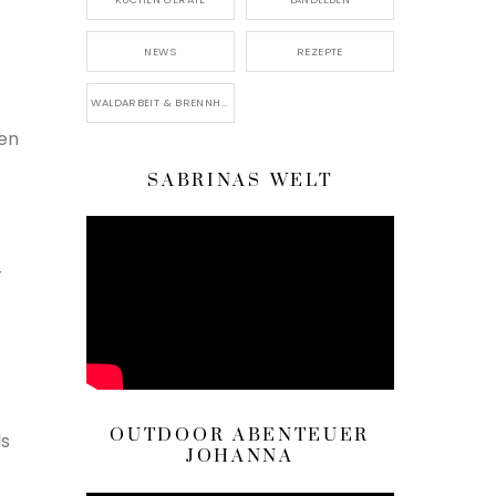
NEWS
REZEPTE
WALDARBEIT & BRENNHOLZ
gen
SABRINAS WELT
r
OUTDOOR ABENTEUER
ls
JOHANNA