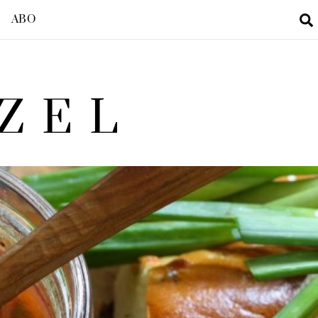
ABO
ZEL