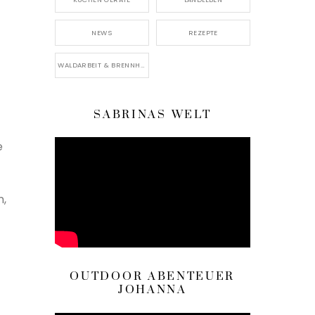
NEWS
REZEPTE
WALDARBEIT & BRENNHOLZ
SABRINAS WELT
e
n,
OUTDOOR ABENTEUER
JOHANNA