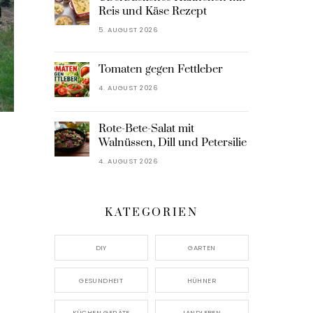
Reis und Käse Rezept
5. AUGUST 2026
Tomaten gegen Fettleber
4. AUGUST 2026
Rote-Bete-Salat mit
Walnüssen, Dill und Petersilie
4. AUGUST 2026
KATEGORIEN
DIY
GARTEN
GESUNDHEIT
HÜHNER
KÜCHEN GERÄTE
LANDLEBEN