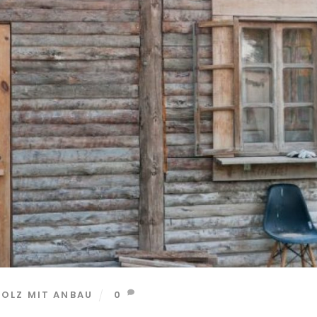
OLZ MIT ANBAU
0