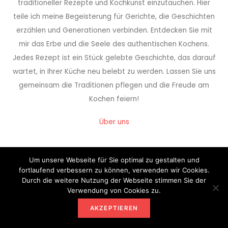
traditioneller Rezepte und Kochkunst einzutauchen. Hier
teile ich meine Begeisterung für Gerichte, die Geschichten
erzählen und Generationen verbinden. Entdecken Sie mit
mir das Erbe und die Seele des authentischen Kochens.
Jedes Rezept ist ein Stück gelebte Geschichte, das darauf
wartet, in Ihrer Küche neu belebt zu werden. Lassen Sie uns
gemeinsam die Traditionen pflegen und die Freude am
Kochen feiern!
Über uns
Um unsere Webseite für Sie optimal zu gestalten und
fortlaufend verbessern zu können, verwenden wir Cookies.
NEUSTE KOCHLEIDENSCHAFT
Durch die weitere Nutzung der Webseite stimmen Sie der
Verwendung von Cookies zu.
Holunderbeeren ernten – Wann sind sie reif?
AKZEPTIEREN
5. AUGUST 2026