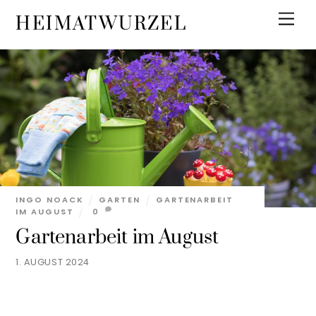
Skip
Men
HEIMATWURZEL
to
content
INGO NOACK
GARTEN
GARTENARBEIT
IM AUGUST
0
Gartenarbeit im August
1. AUGUST 2024