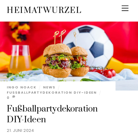
Skip
Men
HEIMATWURZEL
to
content
INGO NOACK
NEWS
FUSSBALLPARTYDEKORATION DIY-IDEEN
0
Fußballpartydekoration
DIY-Ideen
21. JUNI 2024