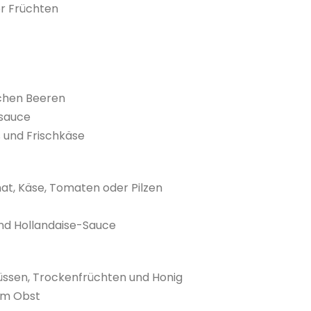
er Früchten
schen Beeren
osauce
 und Frischkäse
at, Käse, Tomaten oder Pilzen
und Hollandaise-Sauce
üssen, Trockenfrüchten und Honig
hem Obst