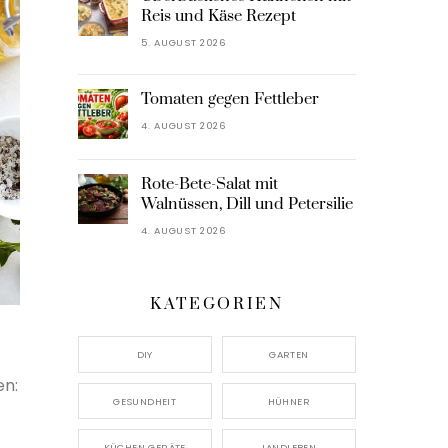
Reis und Käse Rezept
5. AUGUST 2026
Tomaten gegen Fettleber
4. AUGUST 2026
Rote-Bete-Salat mit
Walnüssen, Dill und Petersilie
4. AUGUST 2026
KATEGORIEN
DIY
GARTEN
en:
GESUNDHEIT
HÜHNER
KÜCHEN GERÄTE
LANDLEBEN