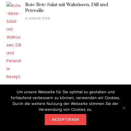
Rote-Bete-Salat mit Walnüssen, Dill und
Petersilie
4. AUGUST 2026
Um unsere Webseite für Sie optimal zu gestalten und
fortlaufend verbessern zu können, verwenden wir Cookies.
KATEGORIEN
Durch die weitere Nutzung der Webseite stimmen Sie der
Verwendung von Cookies zu.
DIY
GARTEN
AKZEPTIEREN
GESUNDHEIT
HÜHNER