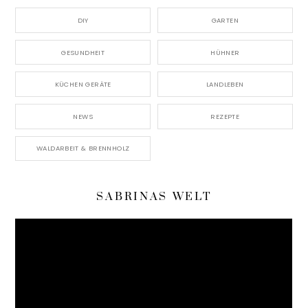
DIY
GARTEN
GESUNDHEIT
HÜHNER
KÜCHEN GERÄTE
LANDLEBEN
NEWS
REZEPTE
WALDARBEIT & BRENNHOLZ
SABRINAS WELT