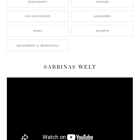
GESUNDHEIT
HÜHNER
KÜCHEN GERÄTE
LANDLEBEN
NEWS
REZEPTE
WALDARBEIT & BRENNHOLZ
SABRINAS WELT