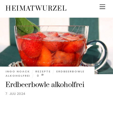
Skip
Men
HEIMATWURZEL
to
content
INGO NOACK
REZEPTE
ERDBEERBOWLE
ALKOHOLFREI
0
Erdbeerbowle alkoholfrei
7. JULI 2024