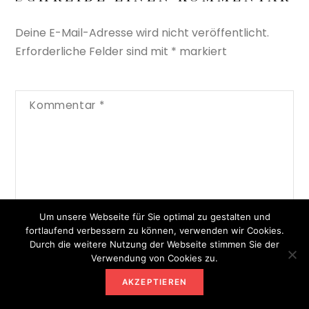
Deine E-Mail-Adresse wird nicht veröffentlicht.
Erforderliche Felder sind mit
*
markiert
Kommentar
*
Um unsere Webseite für Sie optimal zu gestalten und
fortlaufend verbessern zu können, verwenden wir Cookies.
Durch die weitere Nutzung der Webseite stimmen Sie der
Name
*
Verwendung von Cookies zu.
AKZEPTIEREN
E-Mail-Adresse
*