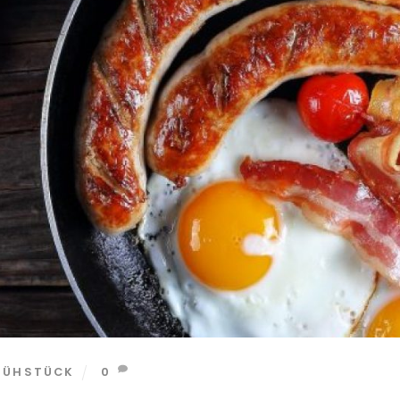
RÜHSTÜCK
0