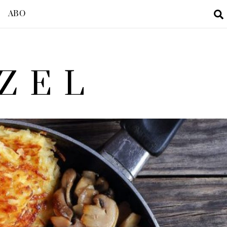
ABO
ZEL