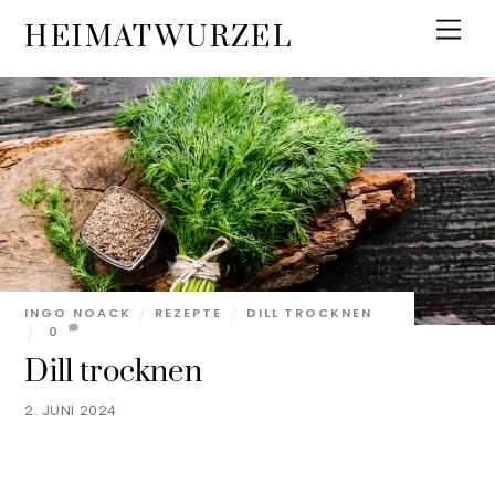
Skip
Men
HEIMATWURZEL
to
content
INGO NOACK
REZEPTE
DILL TROCKNEN
0
Dill trocknen
2. JUNI 2024