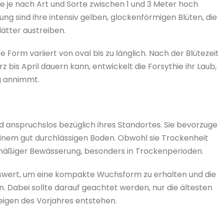
e je nach Art und Sorte zwischen 1 und 3 Meter hoch
ng sind ihre intensiv gelben, glockenförmigen Blüten, die 
lätter austreiben.
e Form variiert von oval bis zu länglich. Nach der Blütezeit
 bis April dauern kann, entwickelt die Forsythie ihr Laub,
ng annimmt.
nd anspruchslos bezüglich ihres Standortes. Sie bevorzug
einem gut durchlässigen Boden. Obwohl sie Trockenheit
lmäßiger Bewässerung, besonders in Trockenperioden.
nswert, um eine kompakte Wuchsform zu erhalten und die
n. Dabei sollte darauf geachtet werden, nur die ältesten
eigen des Vorjahres entstehen.