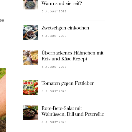
Wann sind sie reif?
5. AUGUST 2026
se
Zwetschgen einkochen
5. AUGUST 2026
Überbackenes Hähnchen mit
Reis und Käse Rezept
5. AUGUST 2026
Tomaten gegen Fettleber
4. AUGUST 2026
Rote-Bete-Salat mit
Walnüssen, Dill und Petersilie
4. AUGUST 2026