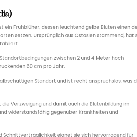
dia)
st ein Frühblüher, dessen leuchtend gelbe Blüten einen d
arten setzen. Ursprünglich aus Ostasien stammend, hat s
tabliert.
nd Standortbedingungen zwischen 2 und 4 Meter hoch
druckenden 60 cm pro Jahr.
 halbschattigen Standort und ist recht anspruchslos, was 
rt die Verzweigung und damit auch die Blütenbildung im
t und widerstandsfähig gegenüber Krankheiten und
d Schnittverträglichkeit eignet sie sich hervorragend für