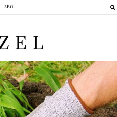
ABO
ZEL