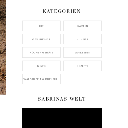
KATEGORIEN
DIY
GARTEN
GESUNDHEIT
HÜHNER
KÜCHEN GERÄTE
LANDLEBEN
NEWS
REZEPTE
WALDARBEIT & BRENNHOLZ
SABRINAS WELT