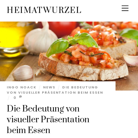
Skip
Men
HEIMATWURZEL
to
content
INGO NOACK
NEWS
DIE BEDEUTUNG
VON VISUELLER PRÄSENTATION BEIM ESSEN
0
Die Bedeutung von
visueller Präsentation
beim Essen