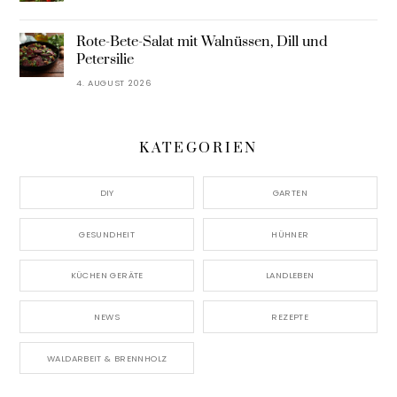
Rote-Bete-Salat mit Walnüssen, Dill und
Petersilie
4. AUGUST 2026
KATEGORIEN
DIY
GARTEN
GESUNDHEIT
HÜHNER
KÜCHEN GERÄTE
LANDLEBEN
NEWS
REZEPTE
WALDARBEIT & BRENNHOLZ