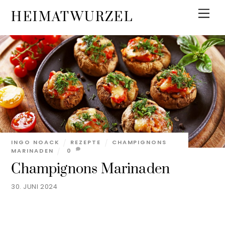
Skip
Men
HEIMATWURZEL
to
content
INGO NOACK
REZEPTE
CHAMPIGNONS
MARINADEN
0
Champignons Marinaden
30. JUNI 2024