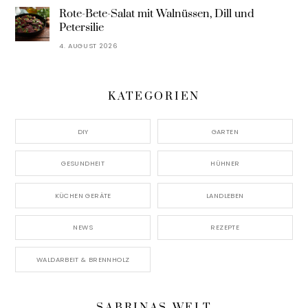
Rote-Bete-Salat mit Walnüssen, Dill und
Petersilie
4. AUGUST 2026
KATEGORIEN
DIY
GARTEN
GESUNDHEIT
HÜHNER
KÜCHEN GERÄTE
LANDLEBEN
NEWS
REZEPTE
WALDARBEIT & BRENNHOLZ
SABRINAS WELT