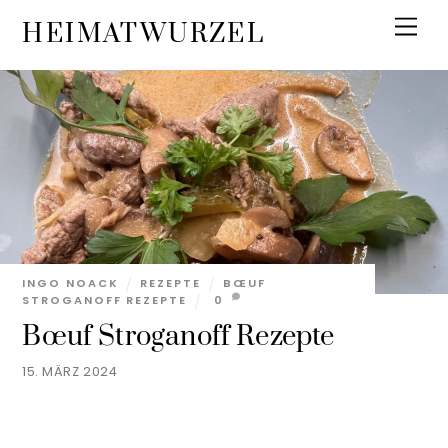
Skip
Men
HEIMATWURZEL
to
content
INGO NOACK
REZEPTE
BŒUF
STROGANOFF REZEPTE
0
Bœuf Stroganoff Rezepte
15. MÄRZ 2024