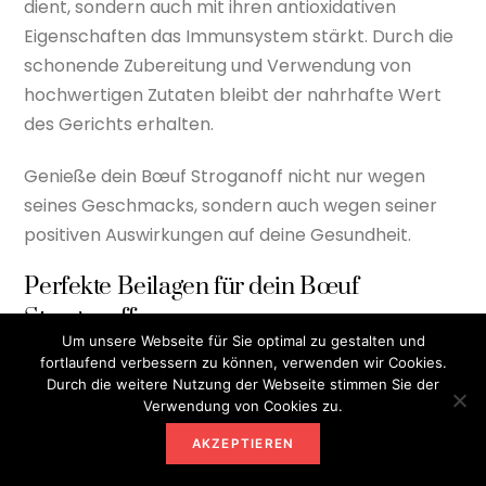
dient, sondern auch mit ihren antioxidativen
Eigenschaften das Immunsystem stärkt. Durch die
schonende Zubereitung und Verwendung von
hochwertigen Zutaten bleibt der nahrhafte Wert
des Gerichts erhalten.
Genieße dein Bœuf Stroganoff nicht nur wegen
seines Geschmacks, sondern auch wegen seiner
positiven Auswirkungen auf deine Gesundheit.
Perfekte Beilagen für dein Bœuf
Stroganoff
Um unsere Webseite für Sie optimal zu gestalten und
Du hast dein Bœuf Stroganoff perfekt zubereitet,
fortlaufend verbessern zu können, verwenden wir Cookies.
Durch die weitere Nutzung der Webseite stimmen Sie der
doch jetzt fehlt noch die ideale Beilage, um das
Verwendung von Cookies zu.
Gericht abzurunden. Klassisch passt dazu am
besten eine Portion frisch gekochter Reis oder
AKZEPTIEREN
cremige Kartoffelstampf.