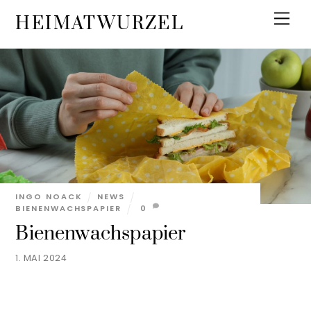
Skip
Men
HEIMATWURZEL
to
content
INGO NOACK
NEWS
BIENENWACHSPAPIER
0
Bienenwachspapier
1. MAI 2024