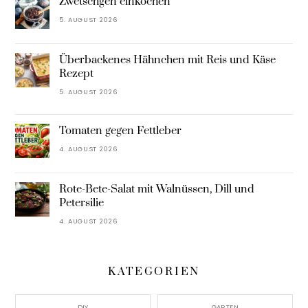
Zwetschgen einkochen
5. AUGUST 2026
Überbackenes Hähnchen mit Reis und Käse
Rezept
5. AUGUST 2026
Tomaten gegen Fettleber
4. AUGUST 2026
Rote-Bete-Salat mit Walnüssen, Dill und
Petersilie
4. AUGUST 2026
KATEGORIEN
DIY
GARTEN