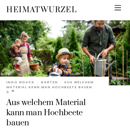
Skip
Men
HEIMATWURZEL
to
content
INGO NOACK
GARTEN
AUS WELCHEM
MATERIAL KANN MAN HOCHBEETE BAUEN
0
Aus welchem Material
kann man Hochbeete
bauen