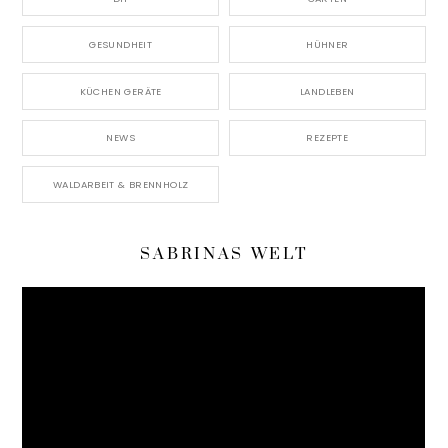
GESUNDHEIT
HÜHNER
KÜCHEN GERÄTE
LANDLEBEN
NEWS
REZEPTE
WALDARBEIT & BRENNHOLZ
SABRINAS WELT