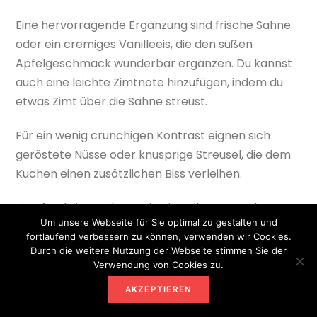
Eine hervorragende Ergänzung sind frische Sahne
oder ein cremiges Vanilleeis, die den süßen
Apfelgeschmack wunderbar ergänzen. Du kannst
auch eine leichte Zimtnote hinzufügen, indem du
etwas Zimt über die Sahne streust.
Für ein wenig crunchigen Kontrast eignen sich
geröstete Nüsse oder knusprige Streusel, die dem
Kuchen einen zusätzlichen Biss verleihen.
Eine fruchtige Beilage, wie ein selbstgemachter
Um unsere Webseite für Sie optimal zu gestalten und
Apfelkompott, bringt frische Aromen auf den
fortlaufend verbessern zu können, verwenden wir Cookies.
Teller und harmoniert perfekt mit dem saftigen
Durch die weitere Nutzung der Webseite stimmen Sie der
Teig.
Verwendung von Cookies zu.
AKZEPTIEREN
Wenn du den Kuchen für besondere Anlässe